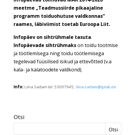
meetme „Teadmussiirde pikaajaline
programm toiduohutuse valdkonnas“
raames, läbiviimist toetab Euroopa Liit.
Infopäev on sihtrühmale tasuta
.
Infopäevade sihtrühmaks
on toidu tootmise
ja töötlemisega ning toidu töötlemisega
tegelevad füüsilised isikud ja ettevõtted (v.a
kala- ja kalatoodete valdkond).
Info:
Liina Sadam tel. 53097945;
liina.sadam@tptak.ee
Otsi