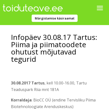
Märgistamise käsiraamat
Infopäev 30.08.17 Tartus:
Piima ja piimatoodete
ohutust mõjutavad
tegurid
30.08.2017 Tartus
, kell 10.00-16.00, Tartu
Teaduspark Riia mnt 181A
Korraldaja
: BioCC OÜ (endine Tervisliku Piima
Biotehnoloogiate Arenduskeskus)