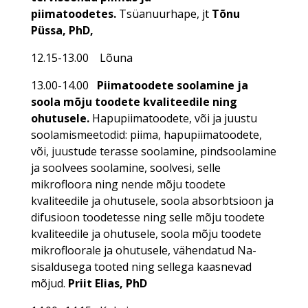
piimatoodetes.
Tsüanuurhape, jt
Tõnu
Püssa, PhD,
12.15-13.00 Lõuna
13.00-14.00
Piimatoodete soolamine ja
soola mõju toodete kvaliteedile ning
ohutusele.
Hapupiimatoodete, või ja juustu
soolamismeetodid: piima, hapupiimatoodete,
või, juustude terasse soolamine, pindsoolamine
ja soolvees soolamine, soolvesi, selle
mikrofloora ning nende mõju toodete
kvaliteedile ja ohutusele, soola absorbtsioon ja
difusioon toodetesse ning selle mõju toodete
kvaliteedile ja ohutusele, soola mõju toodete
mikrofloorale ja ohutusele, vähendatud Na-
sisaldusega tooted ning sellega kaasnevad
mõjud.
Priit Elias, PhD