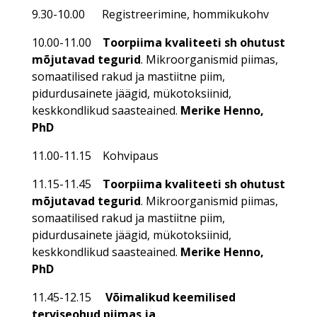
9.30-10.00 Registreerimine, hommikukohv
10.00-11.00
Toorpiima kvaliteeti sh ohutust
mõjutavad tegurid
. Mikroorganismid piimas,
somaatilised rakud ja mastiitne piim,
pidurdusainete jäägid, mükotoksiinid,
keskkondlikud saasteained.
Merike Henno,
PhD
11.00-11.15 Kohvipaus
11.15-11.45
Toorpiima kvaliteeti sh ohutust
mõjutavad tegurid
. Mikroorganismid piimas,
somaatilised rakud ja mastiitne piim,
pidurdusainete jäägid, mükotoksiinid,
keskkondlikud saasteained.
Merike Henno,
PhD
11.45-12.15
Võimalikud keemilised
terviseohud piimas ja