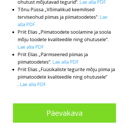
ohutust mõjutavad tegurid“.
Lae alla PDF
Tõnu Püssa „Võimalikud keemilised
terviseohud piimas ja piimatoodetes“.
Lae
alla PDF
Priit Elias „Piimatoodete soolamine ja soola
mõju toodete kvaliteedile ning ohutusele“.
Lae alla PDF
Priit Elias „Pärmseened piimas ja
piimatoodetes“.
Lae alla PDF
Priit Elias „Füüsikaliste tegurite mõju piima ja
piimatoodete kvaliteedile ning ohutusele“
.
Lae alla PDF
Päevakava