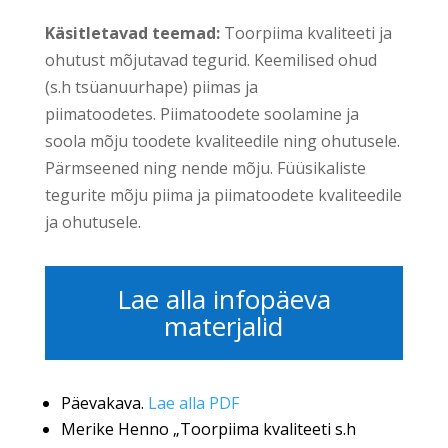
Käsitletavad teemad:
Toorpiima kvaliteeti ja
ohutust mõjutavad tegurid. Keemilised ohud
(s.h tsüanuurhape) piimas ja
piimatoodetes. Piimatoodete soolamine ja
soola mõju toodete kvaliteedile ning ohutusele.
Pärmseened ning nende mõju. Füüsikaliste
tegurite mõju piima ja piimatoodete kvaliteedile
ja ohutusele.
Lae alla infopäeva
materjalid
Päevakava.
Lae alla PDF
Merike Henno „Toorpiima kvaliteeti s.h