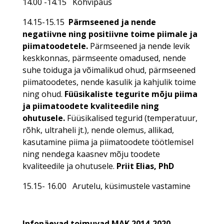
14.00 -14.15 Kohvipaus
14.15-15.15
Pärmseened ja nende
negatiivne ning positiivne toime piimale ja
piimatoodetele.
Pärmseened ja nende levik
keskkonnas, pärmseente omadused, nende
suhe toiduga ja võimalikud ohud, pärmseened
piimatoodetes, nende kasulik ja kahjulik toime
ning ohud.
Füüsikaliste tegurite mõju piima
ja piimatoodete kvaliteedile ning
ohutusele.
Füüsikalised tegurid (temperatuur,
rõhk, ultraheli jt.), nende olemus, allikad,
kasutamine piima ja piimatoodete töötlemisel
ning nendega kaasnev mõju toodete
kvaliteedile ja ohutusele.
Priit Elias, PhD
15.15- 16.00 Arutelu, küsimustele vastamine
Infopäevad toimuvad MAK 2014-2020