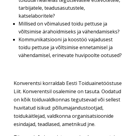
toidutarneahelas tegutsevatele ettevõtetele,
tarbijatele, teadusasutustele,
katselaboritele?
Millised on võimalused toidu pettuse ja
võltsimise ärahoidmiseks ja vähendamiseks?
Kommunikatsiooni ja koostöö vajadusest
toidu pettuse ja võltsimise ennetamisel ja
vähendamisel, erinevate huvipoolte ootused?
Konverentsi korraldab Eesti Toiduainetööstuse
Liit. Konverentsil osalemine on tasuta. Oodatud
on kõik toiduvaldkonnas tegutsevad või sellest
huvitatud isikud: põllumajandustootjad,
toidukäitlejad, valdkonna organisatsioonide
esindajad, teadlased, ametnikud jne.