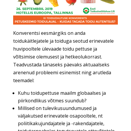
Konverentsi eesmärgiks on anda
toidukäitlejatele ja toiduga seotud erinevatele
huvipooltele ülevaade toidu pettuse ja
võltsimise olemusest ja hetkeolukorrast.
Teadvustada tänaseks päevaks aktuaalseks
arenenud probleemi esinemist ning arutleda
teemadel:
Kuhu toidupettuse maailm globaalses ja
piirkondlikus võtmes suundub?
Millised on tulevikusuundumused ja
väljakutsed erinevatele osapooltele, nt
poliitikakujundajatele ja -rakendajatele,