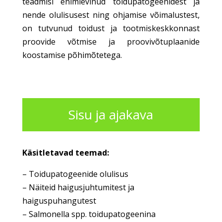
teadmisi enimlevinud toidupatogeenidest ja
nende olulisusest ning ohjamise võimalustest,
on tutvunud toidust ja tootmiskeskkonnast
proovide võtmise ja proovivõtuplaanide
koostamise põhimõtetega.
Sisu ja ajakava
Käsitletavad teemad:
– Toidupatogeenide olulisus
– Näiteid haigusjuhtumitest ja
haiguspuhangutest
– Salmonella spp. toidupatogeenina