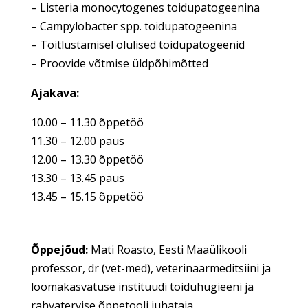
– Listeria monocytogenes toidupatogeenina
– Campylobacter spp. toidupatogeenina
– Toitlustamisel olulised toidupatogeenid
– Proovide võtmise üldpõhimõtted
Ajakava:
10.00 – 11.30 õppetöö
11.30 – 12.00 paus
12.00 – 13.30 õppetöö
13.30 – 13.45 paus
13.45 – 15.15 õppetöö
Õppejõud:
Mati Roasto, Eesti Maaülikooli
professor, dr (vet-med), veterinaarmeditsiini ja
loomakasvatuse instituudi toiduhügieeni ja
rahvatervise õppetooli juhataja