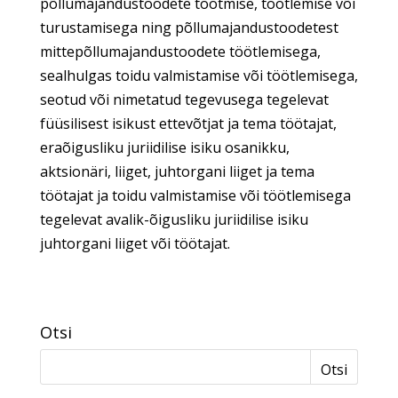
põllumajandustoodete tootmise, töötlemise või
turustamisega ning põllumajandustoodetest
mittepõllumajandustoodete töötlemisega,
sealhulgas toidu valmistamise või töötlemisega,
seotud või nimetatud tegevusega tegelevat
füüsilisest isikust ettevõtjat ja tema töötajat,
eraõigusliku juriidilise isiku osanikku,
aktsionäri, liiget, juhtorgani liiget ja tema
töötajat ja toidu valmistamise või töötlemisega
tegelevat avalik-õigusliku juriidilise isiku
juhtorgani liiget või töötajat.
Otsi