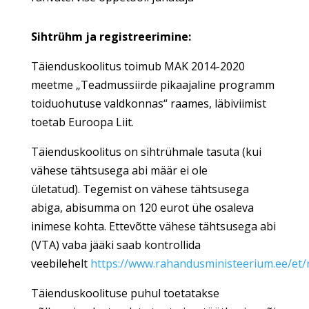
Sihtrühm ja registreerimine:
Täienduskoolitus toimub MAK 2014-2020
meetme „Teadmussiirde pikaajaline programm
toiduohutuse valdkonnas“ raames, läbiviimist
toetab Euroopa Liit.
Täienduskoolitus on sihtrühmale tasuta (kui
vähese tähtsusega abi määr ei ole
ületatud). Tegemist on vähese tähtsusega
abiga, abisumma on 120 eurot ühe osaleva
inimese kohta. Ettevõtte vähese tähtsusega abi
(VTA) vaba jääki saab kontrollida
veebilehelt
https://www.rahandusministeerium.ee/et/r
Täienduskoolituse puhul toetatakse