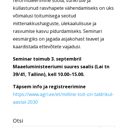
reformuleerimine soola, suhkrute ja
küllastunud rasvhapete vähendamiseks on üks
võimalusi toitumisega seotud
mittenakkushaiguste, ülekaalulisuse ja
rasvumise kasvu pidurdamiseks. Seminari
eesmärgiks on jagada asjakohast teavet ja
kaardistada ettevõtete vajadusi.
Seminar toimub 3. septembril
Maaeluministeeriumi suures saalis (Lai tn
39/41, Tallinn), kell 10.00–15.00.
Täpsem info ja registreerimine
https://www.agri.ee/et/milline-toit-on-taldrikul-
aastal-2030
Otsi