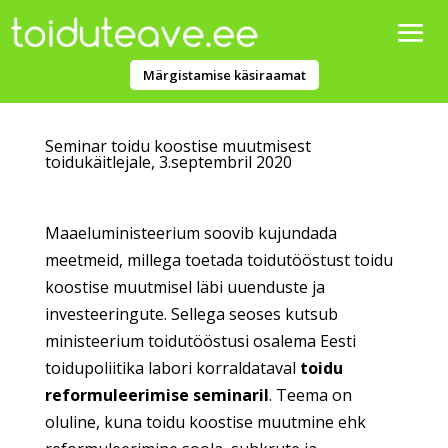
Märgistamise käsiraamat
Seminar toidu koostise muutmisest
toidukäitlejale, 3.septembril 2020
Maaeluministeerium soovib kujundada
meetmeid, millega toetada toidutööstust toidu
koostise muutmisel läbi uuenduste ja
investeeringute. Sellega seoses kutsub
ministeerium toidutööstusi osalema Eesti
toidupoliitika labori korraldataval
toidu
reformuleerimise seminaril
. Teema on
oluline, kuna toidu koostise muutmine ehk