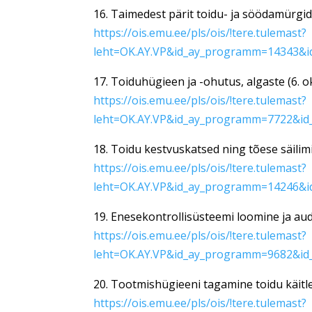
16. Taimedest pärit toidu- ja söödamürgid
https://ois.emu.ee/pls/ois/!tere.tulemast?
leht=OK.AY.VP&id_ay_programm=14343&i
17. Toiduhügieen ja -ohutus, algaste (6. 
https://ois.emu.ee/pls/ois/!tere.tulemast?
leht=OK.AY.VP&id_ay_programm=7722&id
18. Toidu kestvuskatsed ning tõese säili
https://ois.emu.ee/pls/ois/!tere.tulemast?
leht=OK.AY.VP&id_ay_programm=14246&i
19. Enesekontrollisüsteemi loomine ja au
https://ois.emu.ee/pls/ois/!tere.tulemast?
leht=OK.AY.VP&id_ay_programm=9682&id
20. Tootmishügieeni tagamine toidu käitl
https://ois.emu.ee/pls/ois/!tere.tulemast?