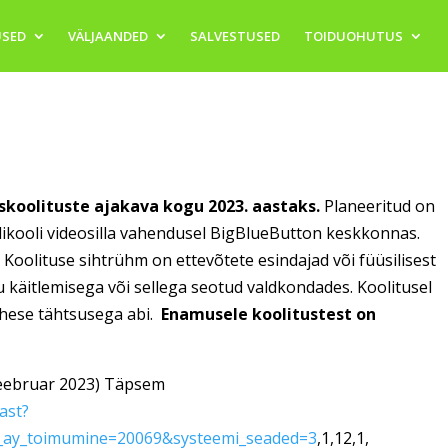
SED
VÄLJAANDED
SALVESTUSED
TOIDUOHUTUS
skoolituste ajakava kogu 2023. aastaks.
Planeeritud on
ikooli videosilla vahendusel BigBlueButton keskkonnas.
. Koolituse
sihtrühm
on ettevõtete esindajad või füüsilisest
idu käitlemisega või sellega seotud valdkondades. Koolitusel
ähese tähtsusega abi.
Enamusele koolitustest on
 veebruar 2023) Täpsem
mast?
_ay_toimumine=20069&systeemi_seaded=3
,1,12,1,