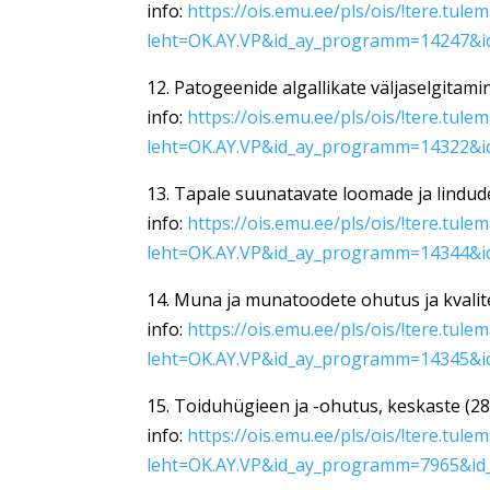
info:
https://ois.emu.ee/pls/ois/!tere.tule
leht=OK.AY.VP&id_ay_programm=14247&i
12. Patogeenide algallikate väljaselgitam
info:
https://ois.emu.ee/pls/ois/!tere.tule
leht=OK.AY.VP&id_ay_programm=14322&i
13. Tapale suunatavate loomade ja lindud
info:
https://ois.emu.ee/pls/ois/!tere.tule
leht=OK.AY.VP&id_ay_programm=14344&i
14. Muna ja munatoodete ohutus ja kvalit
info:
https://ois.emu.ee/pls/ois/!tere.tule
leht=OK.AY.VP&id_ay_programm=14345&i
15. Toiduhügieen ja -ohutus, keskaste (2
info:
https://ois.emu.ee/pls/ois/!tere.tule
leht=OK.AY.VP&id_ay_programm=7965&id