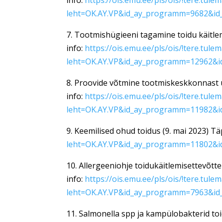
info:
https://ois.emu.ee/pls/ois/!tere.tule
leht=OK.AY.VP&id_ay_programm=9682&id
7. Tootmishügieeni tagamine toidu käitlem
info:
https://ois.emu.ee/pls/ois/!tere.tule
leht=OK.AY.VP&id_ay_programm=12962&i
8. Proovide võtmine tootmiskeskkonnast ü
info:
https://ois.emu.ee/pls/ois/!tere.tule
leht=OK.AY.VP&id_ay_programm=11982&i
9. Keemilised ohud toidus (9. mai 2023) T
leht=OK.AY.VP&id_ay_programm=11802&i
10. Allergeeniohje toidukäitlemisettevõtt
info:
https://ois.emu.ee/pls/ois/!tere.tule
leht=OK.AY.VP&id_ay_programm=7963&id
11. Salmonella spp ja kampülobakterid t