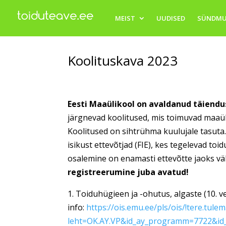
MEIST
UUDISED
SÜNDMU
Koolituskava 2023
Eesti Maaülikool on avaldanud täiendu
järgnevad koolitused, mis toimuvad maaül
Koolitused on sihtrühma kuulujale tasuta
isikust ettevõtjad (FIE), kes tegelevad to
osalemine on enamasti ettevõtte jaoks v
registreerumine juba avatud!
1. Toiduhügieen ja -ohutus, algaste (10.
info:
https://ois.emu.ee/pls/ois/!tere.tule
leht=OK.AY.VP&id_ay_programm=7722&id