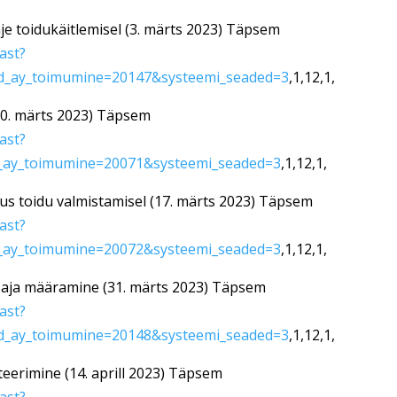
hje toidukäitlemisel (3. märts 2023) Täpsem
mast?
d_ay_toimumine=20147&systeemi_seaded=3
,1,12,1,
-10. märts 2023) Täpsem
mast?
_ay_toimumine=20071&systeemi_seaded=3
,1,12,1,
us toidu valmistamisel (17. märts 2023) Täpsem
mast?
_ay_toimumine=20072&systeemi_seaded=3
,1,12,1,
isaja määramine (31. märts 2023) Täpsem
mast?
d_ay_toimumine=20148&systeemi_seaded=3
,1,12,1,
teerimine (14. aprill 2023) Täpsem