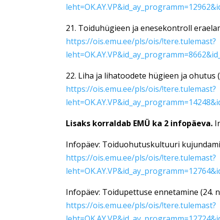
leht=OK.AY.VP&id_ay_programm=12962&i
21. Toiduhügieen ja enesekontroll eraela
https://ois.emu.ee/pls/ois/!tere.tulemast?
leht=OK.AY.VP&id_ay_programm=8662&id
22. Liha ja lihatoodete hügieen ja ohutus
https://ois.emu.ee/pls/ois/!tere.tulemast?
leht=OK.AY.VP&id_ay_programm=14248&i
Lisaks korraldab EMÜ ka 2 infopäeva.
I
Infopäev: Toiduohutuskultuuri kujundami
https://ois.emu.ee/pls/ois/!tere.tulemast?
leht=OK.AY.VP&id_ay_programm=12764&i
Infopäev: Toidupettuse ennetamine (24. 
https://ois.emu.ee/pls/ois/!tere.tulemast?
leht=OK.AY.VP&id_ay_programm=12724&i