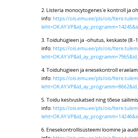
2. Listeria monocytogenes`e kontroll ja o
info:
https://ois.emu.ee/pls/ois/!tere.tule
leht=OK.AY.VP&id_ay_programm=14245&i
3. Toiduhügieen ja -ohutus, keskaste (8.
info:
https://ois.emu.ee/pls/ois/!tere.tule
leht=OK.AY.VP&id_ay_programm=7965&id
4. Toiduhügieen ja enesekontroll eraelam
info:
https://ois.emu.ee/pls/ois/!tere.tule
leht=OK.AY.VP&id_ay_programm=8662&id
5. Toidu kestvuskatsed ning tõese säilim
info:
https://ois.emu.ee/pls/ois/!tere.tule
leht=OK.AY.VP&id_ay_programm=14246&i
6. Enesekontrollisüsteemi loomine ja audi