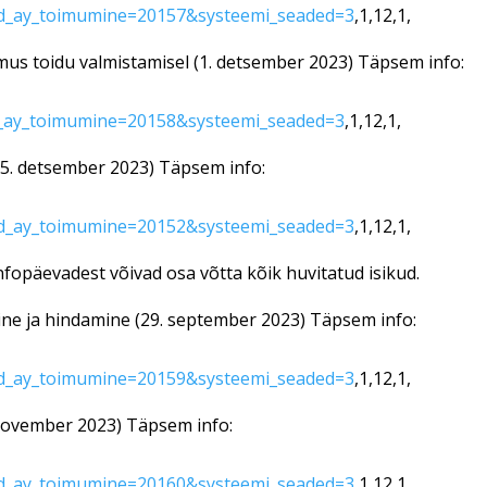
d_ay_toimumine=20157&systeemi_seaded=3
,1,12,1,
mus toidu valmistamisel (1. detsember 2023) Täpsem info:
_ay_toimumine=20158&systeemi_seaded=3
,1,12,1,
 (5. detsember 2023) Täpsem info:
d_ay_toimumine=20152&systeemi_seaded=3
,1,12,1,
nfopäevadest võivad osa võtta kõik huvitatud isikud.
ne ja hindamine (29. september 2023) Täpsem info:
d_ay_toimumine=20159&systeemi_seaded=3
,1,12,1,
november 2023) Täpsem info:
d_ay_toimumine=20160&systeemi_seaded=3
,1,12,1,