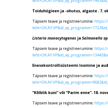
leht=OK.AY.VP&id_ay_programm=7963&id_
Toiduhügieen ja -ohutus, algaste . 7. 
Täpsem teave ja registreerumine:
https:/
leht=OK.AY.VP&id_ay_programm=7722&id_
Listeria monocytogenes
ja
Salmonella
sp
Täpsem teave ja registreerumine:
https:/
leht=OK.AY.VP&id_ay_programm=13442&id
Enesekontrollisüsteemi loomine ja aud
Täpsem teave ja registreerumine:
https:/
leht=OK.AY.VP&id_ay_programm=9682&id_
“Kõlblik kuni” või “Parim enne”. 18. no
Täpsem teave ja registreerumine:
https:/