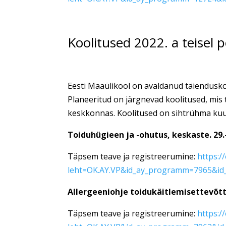
Koolitused 2022. a teisel p
Eesti Maaülikool on avaldanud täiendusko
Planeeritud on järgnevad koolitused, mis
keskkonnas. Koolitused on sihtrühma kuul
Toiduhügieen ja -ohutus, keskaste. 29.
Täpsem teave ja registreerumine:
https:/
leht=OK.AY.VP&id_ay_programm=7965&id_
Allergeeniohje toidukäitlemisettevõtt
Täpsem teave ja registreerumine:
https:/