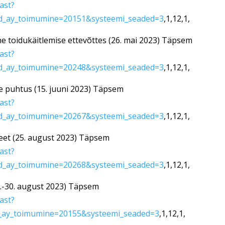
mast?
d_ay_toimumine=20151&systeemi_seaded=3
,1,12,1,
ine toidukäitlemise ettevõttes (26. mai 2023) Täpsem
mast?
d_ay_toimumine=20248&systeemi_seaded=3
,1,12,1,
e puhtus (15. juuni 2023) Täpsem
mast?
d_ay_toimumine=20267&systeemi_seaded=3
,1,12,1,
eet (25. august 2023) Täpsem
mast?
d_ay_toimumine=20268&systeemi_seaded=3
,1,12,1,
8.-30. august 2023) Täpsem
mast?
_ay_toimumine=20155&systeemi_seaded=3
,1,12,1,