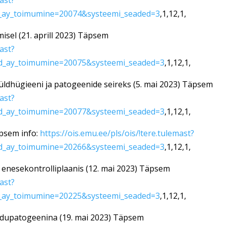
mast?
_ay_toimumine=20074&systeemi_seaded=3
,1,12,1,
isel (21. aprill 2023) Täpsem
mast?
d_ay_toimumine=20075&systeemi_seaded=3
,1,12,1,
ldhügieeni ja patogeenide seireks (5. mai 2023) Täpsem
mast?
d_ay_toimumine=20077&systeemi_seaded=3
,1,12,1,
äpsem info:
https://ois.emu.ee/pls/ois/!tere.tulemast?
d_ay_toimumine=20266&systeemi_seaded=3
,1,12,1,
e enesekontrolliplaanis (12. mai 2023) Täpsem
mast?
_ay_toimumine=20225&systeemi_seaded=3
,1,12,1,
oidupatogeenina (19. mai 2023) Täpsem