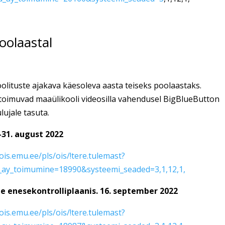
oolaastal
olituste ajakava käesoleva aasta teiseks poolaastaks.
 toimuvad maaülikooli videosilla vahendusel BigBlueButton
ujale tasuta.
-31. august 2022
/ois.emu.ee/pls/ois/!tere.tulemast?
ay_toimumine=18990&systeemi_seaded=3,1,12,1,
e enesekontrolliplaanis. 16. september 2022
/ois.emu.ee/pls/ois/!tere.tulemast?